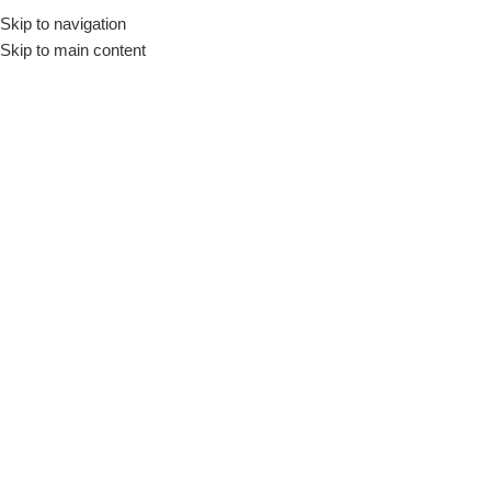
Skip to navigation
Skip to main content
Melas Besin Takviyesi
Ana Sayfa
Ürünler “Melas Besin Takviyesi” olarak etiketlendi
Filtre