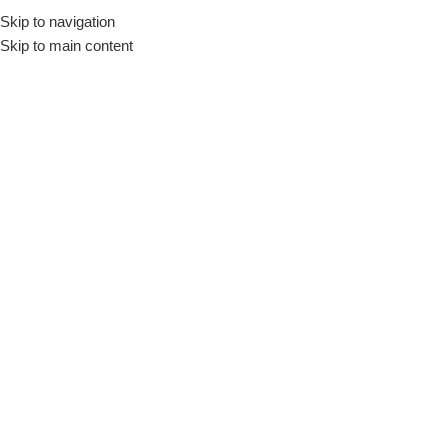
ıkça Sorulan Sorular (SSS)
Skip to navigation
Kurumsal Bilgi
İletişim
Skip to main content
Hızlı İşlem
Melas Nedir ve Nasıl Üretilir?